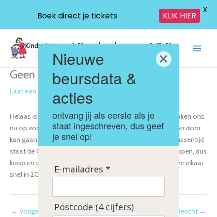
X
Boek direct je tickets
KLIK HIER
Ga
KinderbeursXXL
naar
Nieuwe
×
de
inhoud
beursdata &
Geen beurs meer in 2020
acties
Laat een reactie achter
/
nieuws
/ Door
Sergio
ontvang jij als eerste als je
Helaas is de Kofferbak XXL ook niet doorgegaan. Wij maken ons
staat ingeschreven, dus geef
nu op voor het voorjaar 2021 en hopen dat alles dan weer door
je snel op!
kan gaan en het Covid-19 virus onder controle is. In de tussentijd
staat de Online Kinderbeurs XXL op Facebook gewoon open, dus
koop en verkoop daar gerust voor je kids. Hopelijk zien we elkaar
E-mailadres *
snel in 2021!
Postcode (4 cijfers)
←
Vorige Bericht
Volgende Bericht
→