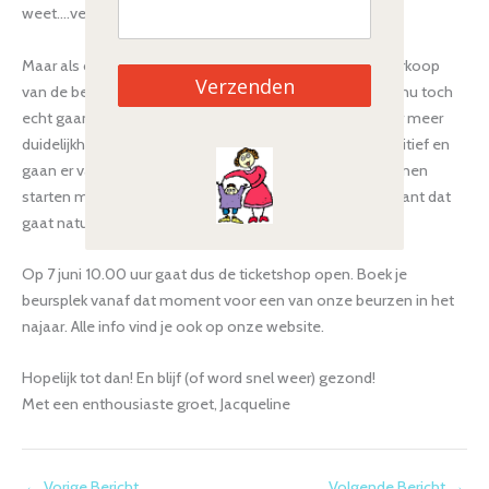
weet….veel onzekerheid dus!
Maar als organisatie moeten we toch door. De (voor)verkoop
Verzenden
van de beursplaatsen voor de najaarsbeurzen gaan we nu toch
echt gaan opstarten, dit kan niet pas in september als er meer
duidelijkheid is. Wij blijven zoals altijd maar gewoon positief en
gaan er van uit dat we vanaf 27 september gewoon kunnen
starten met ons beursseizoen zonder een 1,5m regel, want dat
gaat natuurlijk niet werken op onze drukke beurzen.
Op 7 juni 10.00 uur gaat dus de ticketshop open. Boek je
beursplek vanaf dat moment voor een van onze beurzen in het
najaar. Alle info vind je ook op onze website.
Hopelijk tot dan! En blijf (of word snel weer) gezond!
Met een enthousiaste groet, Jacqueline
←
Vorige Bericht
Volgende Bericht
→