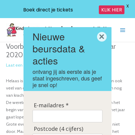
X
Boek direct je tickets
KLIK HIER
Ga
KinderbeursXXL
naar
Nieuwe
×
de
inhoud
beursdata &
Voorbereidingen beursseizoen najaar
2020
acties
Laat een reactie achter
/
nieuws
/ Door
Sergio
ontvang jij als eerste als je
staat ingeschreven, dus geef
Helaas is het Corona virus nog niet onder controle en zijn ook
je snel op!
veel van de maatregelen die de overheid heeft genomen nog
van kracht tot 20 mei.
De wereld ziet er dus nog steeds heel anders uit dan aan het
E-mailadres *
begin van dit jaar en we weten ook niet hoe de rest van het jaar
gaat lopen.
Grote evenementen tot 1 september gaan in ieder geval niet
Postcode (4 cijfers)
door. Maar wat gebeurt er na 1 september? Niemand die het