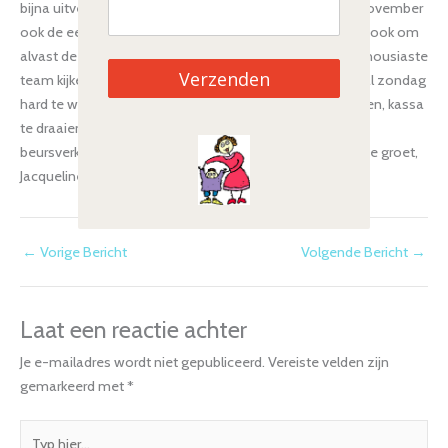
bijna uitverkocht en vind plaats op 3 november. Op 10 november
ook de eerste keer in de Scheg in Deventer. Perfecte tijd ook om
alvast de december cadeaus in te kopen:) Ik en mijn enthousiaste
Verzenden
team kijken er al ontzettend naar uit om weer een aantal zondag
hard te werken aan de opbouw, ingangscontroles te doen, kassa
te draaien en vooral te genieten van alle gezellige
beursverkopers en bezoekers. Tot snel! Een enthousiaste groet,
Jacqueline
←
Vorige Bericht
Volgende Bericht
→
Laat een reactie achter
Je e-mailadres wordt niet gepubliceerd.
Vereiste velden zijn
gemarkeerd met
*
Typ