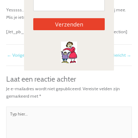
Yesssss…..de website heeft een nieuw fris jasje. Superblij mee.
Mis je iets of heb je tips? Laat het ons weten…….
Verzenden
[/et_pb_text][/et_pb_column][/et_pb_row][/et_pb_section]
←
Vorige Bericht
Volgende Bericht
→
Laat een reactie achter
Je e-mailadres wordt niet gepubliceerd.
Vereiste velden zijn
gemarkeerd met
*
Typ
hier...