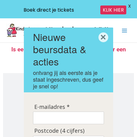
X
Boek direct je tickets
KLIK HIER
Ga
KinderbeursXXL
naar
Nieuwe
×
de
inhoud
beursdata &
Is een beurs uitverkocht? Mail dan voor een
plekje op de wachtlijst naar
acties
info@kinderbeursxxl.nl
ontvang jij als eerste als je
staat ingeschreven, dus geef
je snel op!
E-mailadres *
Postcode (4 cijfers)